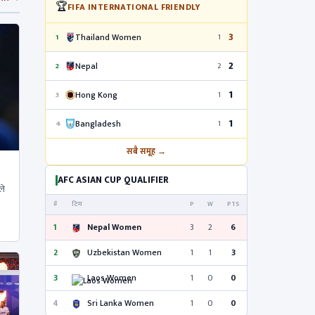
🏆
FIFA INTERNATIONAL FRIENDLY
3
Thailand Women
1
1
2
Nepal
2
2
1
Hong Kong
3
1
1
Bangladesh
4
1
सबै समूह →
AFC ASIAN CUP QUALIFIER
ले
#
टिम
P
W
PTS
1
Nepal Women
3
2
6
2
Uzbekistan Women
1
1
3
3
Laos Women
1
0
0
4
Sri Lanka Women
1
0
0