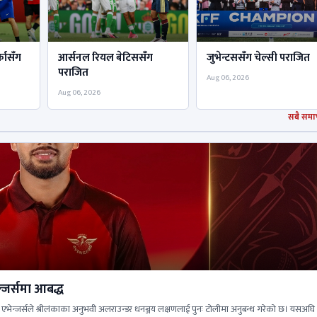
्कासँग
आर्सनल रियल बेटिससँग
जुभेन्टससॅंग चेल्सी पराजित
पराजित
Aug 06, 2026
Aug 06, 2026
सबै समा
न्जर्समा आबद्ध
 एभेन्जर्सले श्रीलंकाका अनुभवी अलराउन्डर धनञ्जय लक्षणलाई पुनः टोलीमा अनुबन्ध गरेको छ। यसअघि