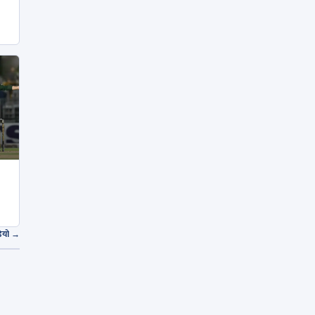
डियो →