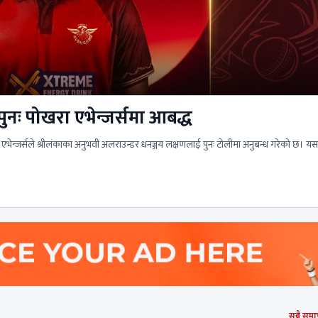
ुनः पोखरा एभेन्जर्समा आबद्ध
 एभेन्जर्सले श्रीलंकाका अनुभवी अलराउन्डर धनञ्जय लक्षणलाई पुनः टोलीमा अनुबन्ध गरेको छ। य
सबै समा