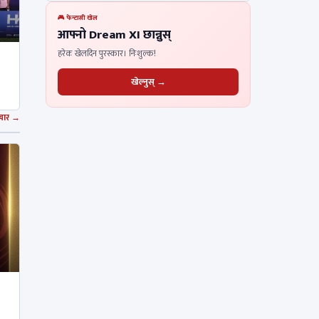
🎮 फेन्टासी खेल
आफ्नो Dream XI छान्नुस्
हरेक खेलदिन पुरस्कार। निःशुल्क!
खेल्नुस् →
चार →