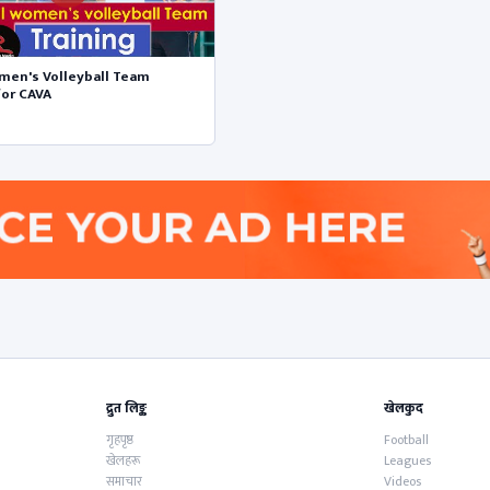
men's Volleyball Team
for CAVA
द्रुत लिङ्क
खेलकुद
गृहपृष्ठ
Football
खेलहरू
Leagues
समाचार
Videos