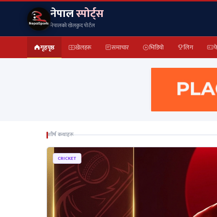
नेपाल
स्पोर्ट्स
नेपालको खेलकुद पोर्टल
गृहपृष्ठ
खेलहरू
समाचार
भिडियो
लिग
फ
शीर्ष कथाहरू
CRICKET